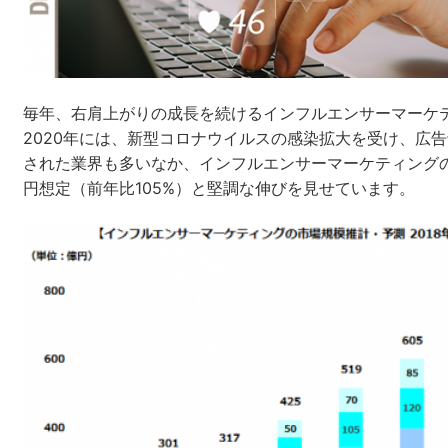
ネット市場調査データ
フィ
毎年、右肩上がりの成長を続けるインフルエンサーマーケ
2020年には、新型コロナウイルスの感染拡大を受け、広
SEO
ホワイ
された業界も多いなか、インフルエンサーマーケティングの
円想定（前年比105%）と堅調な伸びを見せています。
CRM
KA
Google Cloud／BI
実績・事例