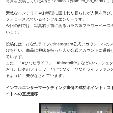
写真を投稿しているのは「
amico（@amico_no_hana）
」
素敵なインテリアやお料理に囲まれた暮らしが人気を呼び、
フォローされているインフルエンサーです。
今回の例では、写真右手前にあるガラス製フラワーベースの
います。
投稿には、ひなたライフのInstagram公式アカウントへ
けを行い、商品に興味を持った人が公式アカウントに遷移
ています。
また、「#ひなたライフ」「#hinatalife」などのハッシ
おり、自身のフォロワーだけでなく、ひなたライフファン
るように工夫がなされています。
インフルエンサーマーケティング事例の成功ポイント：ス
イトへの直接遷移