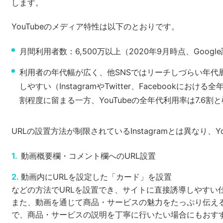
します。
YouTubeのメディア特性は以下のとおりです。
月間利用者数：6,500万以上（2020年9月時点、
Googl
利用者の年代幅が広く、他SNSではリーチしづらい年代
しやすい（InstagramやTwitter、Facebookにおけ
割程度に留まる一方、YouTubeの全年代利用率は7.6割
URLの設置方法が制限されているInstagramとは異なり、Yo
動画概要欄・コメント欄へのURL設置
動画内にURLを設定した「カード」を設置
などの方法でURLを設置でき、サイトに直接誘導しやすい
また、動画を通じて商品・サービスの魅力をたっぷり伝え
で、商品・サービスの説明を丁寧に行いたい場合にもおす