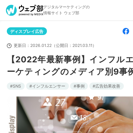
デジタルマーケティングの
情報サイト ウェブ部
ディスプレイ広告
リスティング広告
BtoBマ
更新日：
2026.01.22
（公開日：
2021.03.11
）
【2022年最新事例】インフル
ーケティングのメディア別9事
アクセス解析
ディス
SNS
インフルエンサー
事例
広告効果改善
アドテクノロジー
広告クリ
Webサイト構築