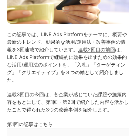
ネット市場調査データ
フィード広告
この記事では、LINE Ads Platformをテーマに、概要や
最新のトレンド、効果的な活用/運用法・改善事例の情
SEO
ホワイトペーパー
報を3回連載で紹介しています。
連載2回目の前回
は、
LINE Ads Platformで継続的に効果を出すための効果的
な活用/運用法のポイントを、「入札」「ターゲティン
グ」「クリエイティブ」を３つの軸として紹介しまし
CRM
KARTE
た。
連載3回目の今回は、各企業が感じていた課題や施策内
Google Cloud／BI
容をもとにして、
第1回
・
第2回
で紹介した内容を活かし
たことで得られた3つの改善事例を紹介します。
第1回の記事はこちら
実績・事例