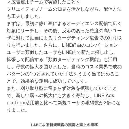
＜広告運用チームで実施したこと＞
クリエイティブチームの知見を活かしながら、配信方法
も工夫しました。
まずは、最初に静止画によるオーディエンス配信で広く
対象にリーチし、その後、反応のあった確度の高いユー
ザに対して動画によるリターゲティング広告での刈り取
りを行いました。さらに、LINE経由のコンバージョン
ユーザに類似したユーザをLINE内で新たに探し出し、
拡張して配信する「類似ターゲティング機能」も活用
し、母数の拡大を図りました。当時のコスメ業界で成功
パターンの1つとされていた手法をうまく当てはめるこ
とで、効果的な運用に成功しています。
また、刈り取り型に留まらず対象を拡張していくこと
で、新しい層への拡大にも大きく寄与し、LINE Ads
platform活用前と比べて新規ユーザの獲得数が2倍にな
りました。