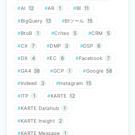
AI
12
AR
1
BI
11
BigQuery
13
BIツール
15
BtoB
1
Criteo
5
CRM
5
CX
7
DMP
3
DSP
6
DX
4
EC
6
Facebook
7
GA4
38
GCP
1
Google
58
Indeed
3
Instagram
15
ITP
1
KARTE
12
KARTE Datahub
1
KARTE Insight
2
KARTE Message
1