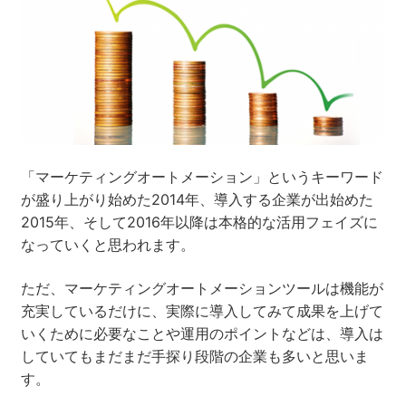
ネット市場調査データ
フィード広告
SEO
ホワイトペーパー
「マーケティングオートメーション」というキーワード
が盛り上がり始めた2014年、導入する企業が出始めた
CRM
KARTE
2015年、そして2016年以降は本格的な活用フェイズに
なっていくと思われます。
ただ、マーケティングオートメーションツールは機能が
Google Cloud／BI
充実しているだけに、実際に導入してみて成果を上げて
いくために必要なことや運用のポイントなどは、導入は
していてもまだまだ手探り段階の企業も多いと思いま
す。
実績・事例