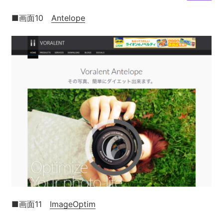
■画面10
Antelope
■画面11
ImageOptim