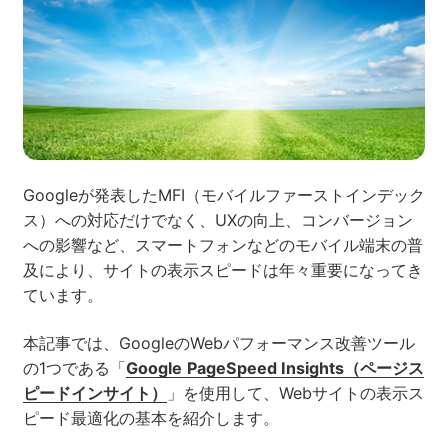
ネット市場調査データ
フィード広告
SEO
ホワイトペーパー
Googleが発表したMFI（モバイルファーストインデック
ス）への対応だけでなく、UXの向上、コンバージョン
CRM
KARTE
への影響など、スマートフォンなどのモバイル端末の普
及により、サイトの表示スピードは年々重要になってき
ています。
Google Cloud／BI
本記事では、GoogleのWebパフォーマンス改善ツール
の1つである「
Google
PageSpeed Insights（ページス
ピードインサイト）
」を使用して、Webサイトの表示ス
ピード最適化の基本を紹介します。
実績・事例