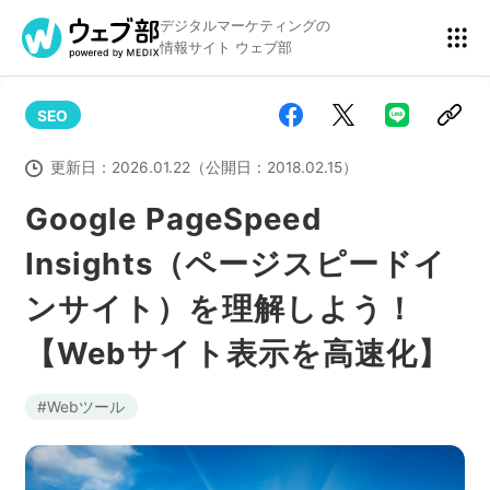
デジタルマーケティングの
情報サイト ウェブ部
SEO
リスティング広告
BtoBマーケティング
更新日：
2026.01.22
（公開日：
2018.02.15
）
Google PageSpeed
Insights（ページスピードイ
アクセス解析
ディスプレイ広告
ンサイト）を理解しよう！
【Webサイト表示を高速化】
アドテクノロジー
広告クリエイティブ
Webツール
Webサイト構築
EC