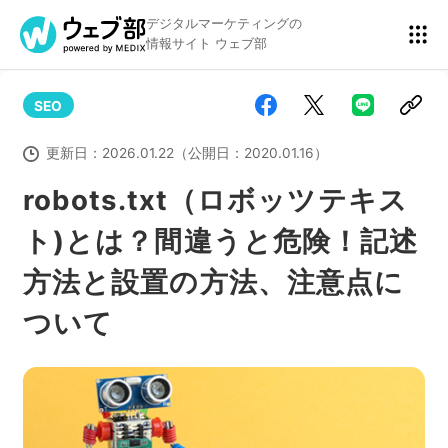
デジタルマーケティングの
情報サイト ウェブ部
SEO
リスティング広告
BtoBマーケティング
更新日：
2026.01.22
（公開日：
2020.01.16
）
robots.txt（ロボッツテキス
ト)とは？間違うと危険！記述
アクセス解析
ディスプレイ広告
方法と設置の方法、注意点に
ついて
アドテクノロジー
広告クリエイティブ
Webサイト構築
EC