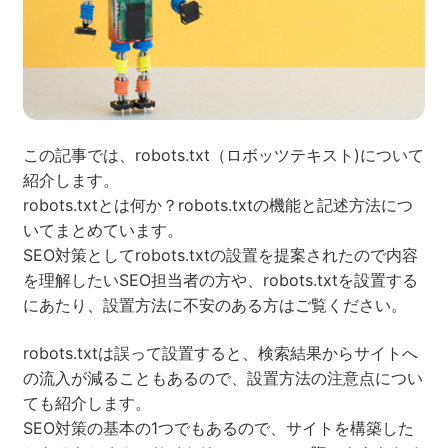
ネット市場調査データ
フィード広告
SEO
ホワイトペーパー
この記事では、robots.txt（ロボッツテキスト)について
紹介します。
robots.txtとは何か？robots.txtの機能と記述方法につ
いてまとめています。
CRM
KARTE
SEO対策としてrobots.txtの設置を提案されたので内容
を理解したいSEO担当者の方や、robots.txtを設置する
にあたり、設置方法に不安のある方はご覧ください。
Google Cloud／BI
robots.txtは誤って設置すると、検索結果からサイトへ
の流入が減ることもあるので、設置方法の注意点につい
ても紹介します。
SEO対策の基本の1つでもあるので、サイトを構築した
実績・事例