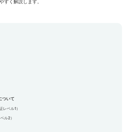
やすく解説します。
について
証レベル1）
ベル2）