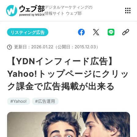
デジタルマーケティングの
情報サイト ウェブ部
リスティング広告
リスティング広告
BtoBマーケティング
更新日：
2026.01.22
（公開日：
2015.12.03
）
【YDNインフィード広告】
Yahoo!トップページにクリッ
アクセス解析
ディスプレイ広告
ク課金で広告掲載が出来る
アドテクノロジー
広告クリエイティブ
Yahoo!
広告運用
Webサイト構築
EC