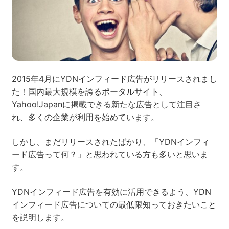
ネット市場調査データ
フィード広告
SEO
ホワイトペーパー
2015年4月にYDNインフィード広告がリリースされまし
た！国内最大規模を誇るポータルサイト、
Yahoo!Japanに掲載できる新たな広告として注目さ
れ、多くの企業が利用を始めています。
CRM
KARTE
しかし、まだリリースされたばかり、「YDNインフィ
ード広告って何？」と思われている方も多いと思いま
す。
Google Cloud／BI
YDNインフィード広告を有効に活用できるよう、YDN
インフィード広告についての最低限知っておきたいこと
を説明します。
実績・事例