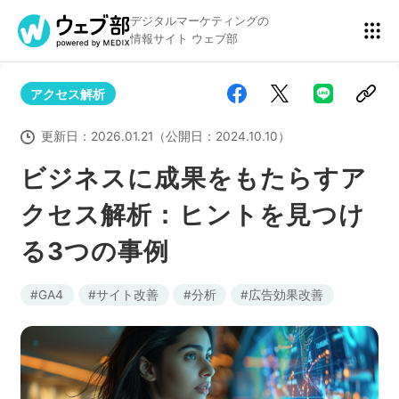
デジタルマーケティングの
情報サイト ウェブ部
アクセス解析
リスティング広告
BtoBマーケティング
更新日：
2026.01.21
（公開日：
2024.10.10
）
ビジネスに成果をもたらすア
クセス解析：ヒントを見つけ
アクセス解析
ディスプレイ広告
る3つの事例
アドテクノロジー
広告クリエイティブ
GA4
サイト改善
分析
広告効果改善
Webサイト構築
EC