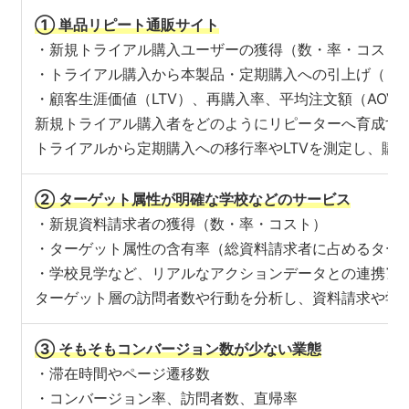
① 単品リピート通販サイト
・新規トライアル購入ユーザーの獲得（数・率・コスト
・トライアル購入から本製品・定期購入への引上げ（リ
・顧客生涯価値（LTV）、再購入率、平均注文額（AOV
新規トライアル購入者をどのようにリピーターへ育成す
トライアルから定期購入への移行率やLTVを測定し、購
② ターゲット属性が明確な学校などのサービス
・新規資料請求者の獲得（数・率・コスト）
・ターゲット属性の含有率（総資料請求者に占めるター
・学校見学など、リアルなアクションデータとの連携
ア
ターゲット層の訪問者数や行動を分析し、資料請求や学
③ そもそもコンバージョン数が少ない業態
・滞在時間やページ遷移数
・コンバージョン率、訪問者数、直帰率