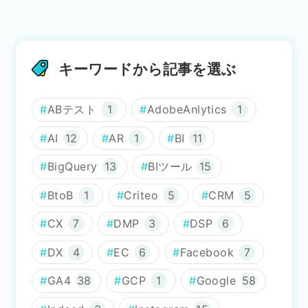
キーワードから記事を選ぶ
ABテスト
1
AdobeAnlytics
1
AI
12
AR
1
BI
11
BigQuery
13
BIツール
15
BtoB
1
Criteo
5
CRM
5
CX
7
DMP
3
DSP
6
DX
4
EC
6
Facebook
7
GA4
38
GCP
1
Google
58