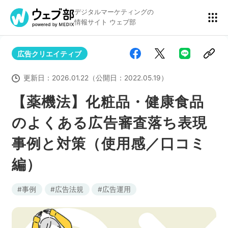
デジタルマーケティングの
情報サイト ウェブ部
広告クリエイティブ
リスティング広告
BtoBマーケティング
更新日：
2026.01.22
（公開日：
2022.05.19
）
【薬機法】化粧品・健康食品
のよくある広告審査落ち表現
アクセス解析
ディスプレイ広告
事例と対策（使用感／口コミ
編）
アドテクノロジー
広告クリエイティブ
事例
広告法規
広告運用
Webサイト構築
EC