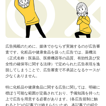
ネット市場調査データ
フィード広告
SEO
ホワイトペーパー
広告掲載のために、媒体でかならず実施するのが広告審
査です。化粧品や健康食品を扱った広告では、薬機法
CRM
KARTE
（正式名称：医薬品、医療機器等の品質、有効性及び安
全性の確保等に関する法律）で定められた広告表現を逸
脱してしまうことで、広告審査で不承認となるケースが
少なくありません。
Google Cloud／BI
特に化粧品や健康食品に関する広告に関しては、明確に
標ぼう可能な範囲が定義されており、予備知識を持った
上で広告を用意する必要があります。(各広告規制に触
実績・事例
れると1つの記事では納まらないため、本記事での紹介