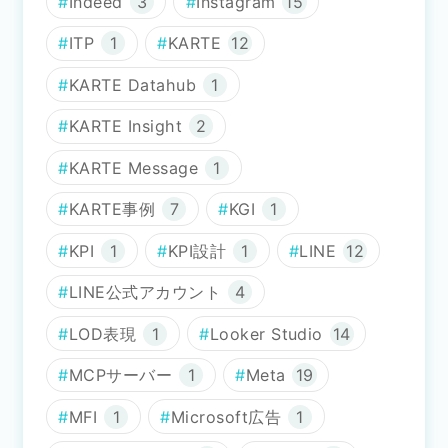
Indeed
3
Instagram
15
ITP
1
KARTE
12
KARTE Datahub
1
KARTE Insight
2
KARTE Message
1
KARTE事例
7
KGI
1
KPI
1
KPI設計
1
LINE
12
LINE公式アカウント
4
LOD表現
1
Looker Studio
14
MCPサーバー
1
Meta
19
MFI
1
Microsoft広告
1