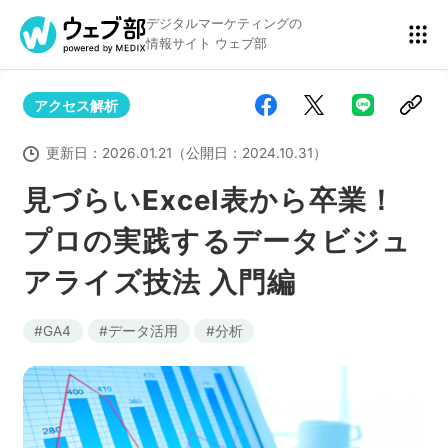
デジタルマーケティングの
情報サイト ウェブ部
アクセス解析
リスティング広告
BtoBマーケティング
更新日：
2026.01.21
（公開日：
2024.10.31
）
見づらいExcel表から卒業！
プロの実践するデータビジュ
アクセス解析
ディスプレイ広告
アライズ技法 入門編
アドテクノロジー
広告クリエイティブ
GA4
データ活用
分析
Webサイト構築
EC