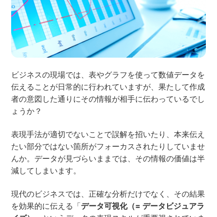
ネット市場調査データ
フィード広告
SEO
ホワイトペーパー
ビジネスの現場では、表やグラフを使って数値データを
伝えることが日常的に行われていますが、果たして作成
者の意図した通りにその情報が相手に伝わっているでし
ょうか？
CRM
KARTE
表現手法が適切でないことで誤解を招いたり、本来伝え
たい部分ではない箇所がフォーカスされたりしていませ
んか。データが見づらいままでは、その情報の価値は半
Google Cloud／BI
減してしまいます。
現代のビジネスでは、正確な分析だけでなく、その結果
を効果的に伝える「
データ可視化（= データビジュアラ
実績・事例