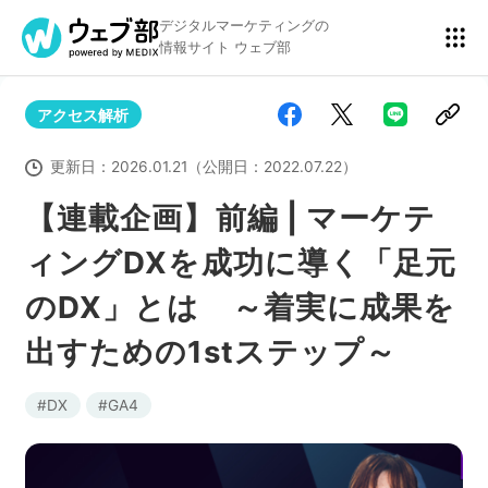
デジタルマーケティングの
情報サイト ウェブ部
アクセス解析
リスティング広告
BtoBマーケティング
更新日：
2026.01.21
（公開日：
2022.07.22
）
【連載企画】前編 | マーケテ
ィングDXを成功に導く「足元
アクセス解析
ディスプレイ広告
のDX」とは ～着実に成果を
出すための1stステップ～
アドテクノロジー
広告クリエイティブ
DX
GA4
Webサイト構築
EC