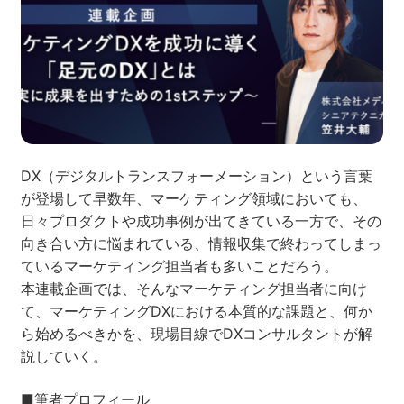
ネット市場調査データ
フィード広告
SEO
ホワイトペーパー
DX（デジタルトランスフォーメーション）という言葉
が登場して早数年、マーケティング領域においても、
CRM
KARTE
日々プロダクトや成功事例が出てきている一方で、その
向き合い方に悩まれている、情報収集で終わってしまっ
ているマーケティング担当者も多いことだろう。
本連載企画では、そんなマーケティング担当者に向け
Google Cloud／BI
て、マーケティングDXにおける本質的な課題と、何か
ら始めるべきかを、現場目線でDXコンサルタントが解
説していく。
実績・事例
■筆者プロフィール