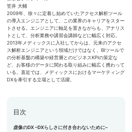
笠井 大輔
セミナー
2009年、徐々に定着し始めていたアクセス解析ツール
の導入エンジニアとして、この業界のキャリアをスター
株式会社メディックス
トさせる。エンジニアに軸足を置きながらも、アナリス
トとして、分析業務や講習会講師などに幅広く対応。
お問い合わせ
2013年メディックスに入社してからは、元来のアクセ
ス解析エンジニアという領域だけではなく、BIツールで
の分析基盤の構築や経営層とのビジネスKPIの策定な
プライバシーポリシー
ど、お客様のデータに関わる取り組みに幅広く携わって
いる。直近では、メディックスにおけるマーケティング
DXを牽引する立場として活躍。
目次
虚像のDX –DXらしさに付き合わないために–