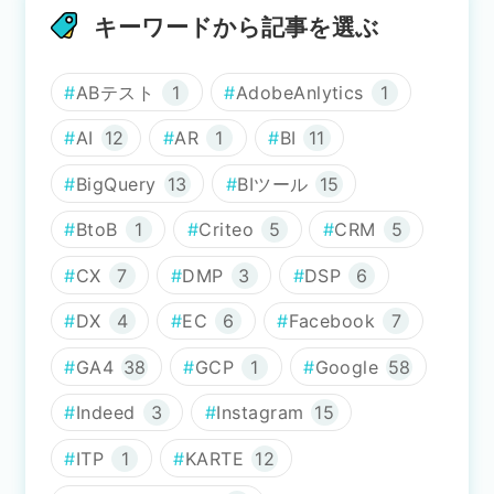
キーワードから記事を選ぶ
ABテスト
1
AdobeAnlytics
1
AI
12
AR
1
BI
11
BigQuery
13
BIツール
15
BtoB
1
Criteo
5
CRM
5
CX
7
DMP
3
DSP
6
DX
4
EC
6
Facebook
7
GA4
38
GCP
1
Google
58
Indeed
3
Instagram
15
ITP
1
KARTE
12