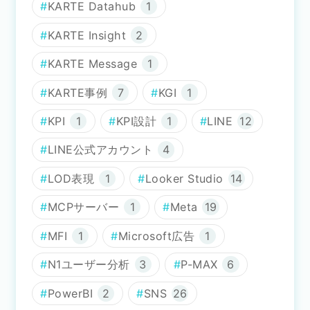
KARTE Datahub
1
KARTE Insight
2
KARTE Message
1
KARTE事例
7
KGI
1
KPI
1
KPI設計
1
LINE
12
LINE公式アカウント
4
LOD表現
1
Looker Studio
14
MCPサーバー
1
Meta
19
MFI
1
Microsoft広告
1
N1ユーザー分析
3
P-MAX
6
PowerBI
2
SNS
26