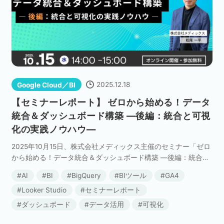
セミナー
株式会社メディックス
お問い合わせ
2025.12.18
Google Cloud／BI
プライバシーポリシー
【セミナーレポート】 ゼロから始める！データ
統合＆ダッシュボード構築 ―後編：統合と可視
化の実践ノウハウ―
2025年10月15日、株式会社メディックス主催のセミナー「ゼロ
から始める！データ統合＆ダッシュボード構築 ―後編：統合と
可視化の実践ノウハウ―」が開催されました。 9月に開催され
AI
BI
BigQuery
BIツール
GA4
た前編（準備と設計のポイント）に続き、今 […]
Looker Studio
セミナーレポート
ダッシュボード
データ活用
可視化