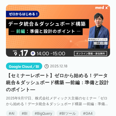
2025.12.18
Google Cloud／BI
【セミナーレポート】ゼロから始める！データ
統合＆ダッシュボード構築 ―前編：準備と設計
のポイント―
2025年9月17日、株式会社メディックス主催のセミナー「ゼロ
から始める！データ統合＆ダッシュボード構築 ―前編：準備と
設計のポイント―」が開催されました。 昨今、デジタルマーケ
AI
BI
BigQuery
BIツール
GA4
ティング領域において、広告データ、Webサ […]