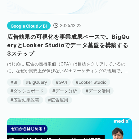
ネット市場調査データ
フィード広告
2025.12.22
Google Cloud／BI
広告効果の可視化を事業成果ベースで。BigQu
eryとLooker Studioでデータ基盤を構築する
SEO
ホワイトペーパー
3ステップ
はじめに 広告の獲得単価（CPA）は目標をクリアしているの
に、なぜか実売上が伸びないWebマーケティングの現場で、こ
CRM
KARTE
のような悩みに直面していませんか？ 多くの広告運用では、媒
BI
BigQuery
GA4
Looker Studio
体管理画面上のCPAを指標に最適化を行いますが […]
ダッシュボード
データ分析
データ活用
広告効果改善
広告運用
Google Cloud／BI
実績・事例