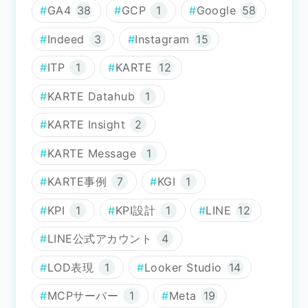
GA4
38
GCP
1
Google
58
Indeed
3
Instagram
15
ITP
1
KARTE
12
KARTE Datahub
1
KARTE Insight
2
KARTE Message
1
KARTE事例
7
KGI
1
KPI
1
KPI設計
1
LINE
12
LINE公式アカウント
4
LOD表現
1
Looker Studio
14
MCPサーバー
1
Meta
19