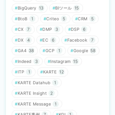
BigQuery
13
BIツール
15
BtoB
1
Criteo
5
CRM
5
CX
7
DMP
3
DSP
6
DX
4
EC
6
Facebook
7
GA4
38
GCP
1
Google
58
Indeed
3
Instagram
15
ITP
1
KARTE
12
KARTE Datahub
1
KARTE Insight
2
KARTE Message
1
KARTE事例
7
KGI
1