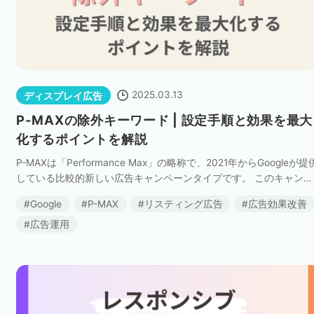
セミナー
株式会社メディックス
2025.03.13
ディスプレイ広告
お問い合わせ
P-MAXの除外キーワード | 設定手順と効果を最大
プライバシーポリシー
化するポイントを解説
P-MAXは「Performance Max」の略称で、2021年からGoogleが提
している比較的新しい広告キャンペーンタイプです。 このキャンペ
ーンの最大の特長は、検索・ショッピング・ディスプレイ・YouTu
Google
P-MAX
リスティング広告
広告効果改善
e・ […]
広告運用