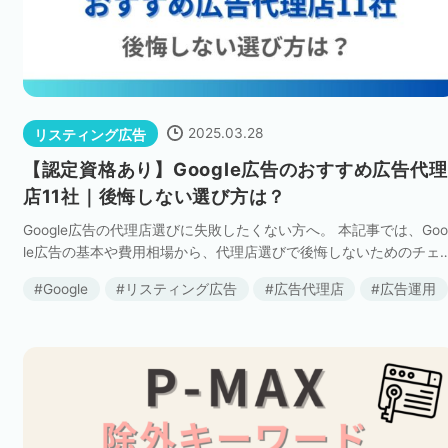
ネット市場調査データ
フィード広告
2025.03.28
リスティング広告
SEO
ホワイトペーパー
【認定資格あり】Google広告のおすすめ広告代理
店11社｜後悔しない選び方は？
Google広告の代理店選びに失敗したくない方へ。 本記事では、Goo
CRM
KARTE
le広告の基本や費用相場から、代理店選びで後悔しないためのチェ
クポイントまで徹底解説します。 また、Google認定のプレミアパ
Google
リスティング広告
広告代理店
広告運用
トナーの中から厳 […]
Google Cloud／BI
実績・事例