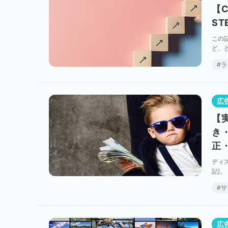
【
S
この
ど、
らすれ
ラ
広
【
き
正
ディ
記)
なご相
サ
広