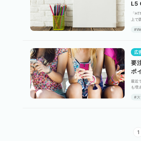
L5
「HT
上で図
ML5 
W
広
要
ポ
最近
も増
まま
ス
1