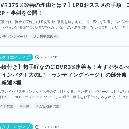
CVR375％改善の理由とは？】LPOおススメの手順・
TEP・事例を公開！
記事では、弊社で実施したLP改善成功事例を踏まえて、 既に広告を運用しているけ
どうやらLPが要因でCVが伸び悩んでいる。 CVR改善に向けてLPO実施したいけど
ばいいかわからない といった方々に向けて […]
ンディングページ
広告効果改善
告クリエイティブ
2022.02.15
実績付き】超手軽なのにCVR3%改善も！今すぐやる
・インパクト大のLP（ランディングページ）の部分修
・厳選3種
スプレイやリスティングなど広告の受け皿となる、ランディングページ(以下「LP」
。 日々、このLP（ランディングページ）の運用・制作をお手伝いするなかで、次のよ
談をいただくことがあります。 「LP全体をリ […]
イト改善
事例
広告効果改善
告クリエイティブ
2020.02.06