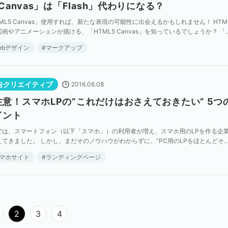
 Canvas」は「Flash」代わりになる？
ML5 Canvas」使用すれば、新たな表現の可能性に出会えるかもしれません！ HTM
画やアニメーションが描ける、「HTML5 Canvas」を知っているでしょうか？ 「
Canvas」は「Fla […]
ebデザイン
マークアップ
告クリエイティブ
2016.06.08
注意！スマホLPの”これだけはおさえておきたい” 5つ
イント
では、スマートフォン（以下「スマホ」）の利用者が増え、スマホ用のLPを作る企
えてきました。 しかし、まだそのノウハウがわからずに、“PC用のLPをほとんどそ
スマホサイズにしているだけ”という企業も多いので […]
マホサイト
ランディングページ
2
3
4