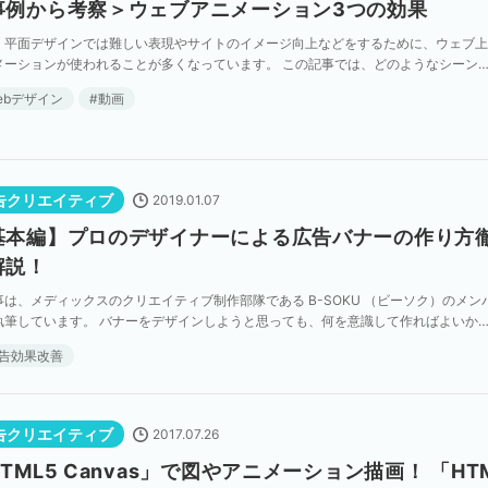
事例から考察＞ウェブアニメーション3つの効果
、平面デザインでは難しい表現やサイトのイメージ向上などをするために、ウェブ上
メーションが使われることが多くなっています。 この記事では、どのようなシーン
ブアニメーションを使うと効果的なのか、事例を通して紹 […]
ebデザイン
動画
告クリエイティブ
2019.01.07
基本編】プロのデザイナーによる広告バナーの作り方
解説！
事は、メディックスのクリエイティブ制作部隊である B-SOKU （ビーソク）のメン
執筆しています。 バナーをデザインしようと思っても、何を意識して作ればよいか
ず、イマイチなバナーが出来上がってしまうことは […]
告効果改善
告クリエイティブ
2017.07.26
TML5 Canvas」で図やアニメーション描画！ 「HT