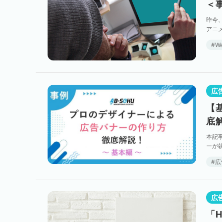
＜
昨今
アニ
ウェ
W
広
【
底
本記
ーが
から
広
広
「H