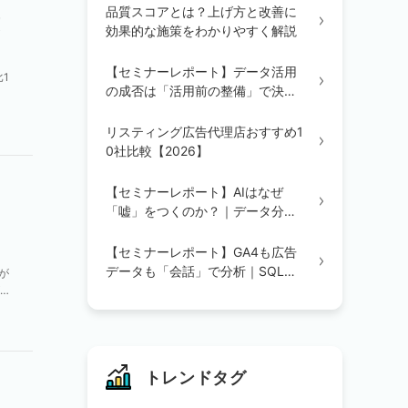
品質スコアとは？上げ方と改善に
広
効果的な施策をわかりやすく解説
【セミナーレポート】データ活用
1
の成否は「活用前の整備」で決ま
に
る｜統合・辞書定義・BI/AI環境の
3ステップを解説
リスティング広告代理店おすすめ1
0社比較【2026】
【セミナーレポート】AIはなぜ
「嘘」をつくのか？｜データ分析
の精度を変える「辞書登録」の重
要性
【セミナーレポート】GA4も広告
データも「会話」で分析｜SQL不
が
要のAIデータ分析を実演で解説
大
トレンドタグ