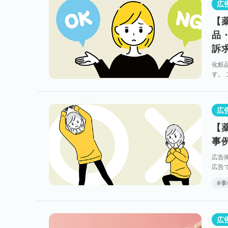
広
【
品
訴
化粧
す。
なる
広
【
事
広告
広告
する
事
広