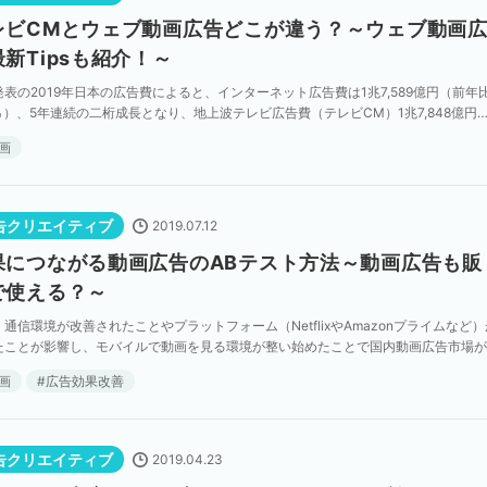
レビCMとウェブ動画広告どこが違う？～ウェブ動画
新Tipsも紹介！～
表の2019年日本の広告費によると、インターネット広告費は1兆7,589億円（前年比
5％）、5年連続の二桁成長となり、地上波テレビ広告費（テレビCM）1兆7,848億円
いです。 その影響もあり、テレ […]
画
告クリエイティブ
2019.07.12
果につながる動画広告のABテスト方法～動画広告も販
で使える？～
通信環境が改善されたことやプラットフォーム（NetflixやAmazonプライムなど）
たことが影響し、モバイルで動画を見る環境が整い始めたことで国内動画広告市場が
成長しています。
画
広告効果改善
告クリエイティブ
2019.04.23