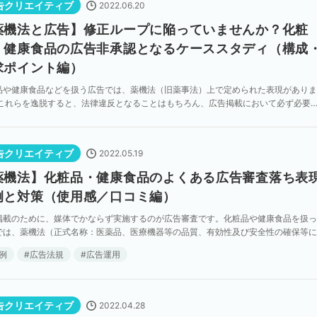
告クリエイティブ
2022.06.20
薬機法と広告】修正ループに陥っていませんか？化粧
・健康食品の広告非承認となるケーススタディ（構成
求ポイント編）
品や健康食品などを扱う広告では、薬機法（旧薬事法）上で定められた表現がありま
 これらを逸脱すると、法律違反となることはもちろん、広告掲載において必ず必要
審査で媒体のポリシー違反（非承認）とみなされ、広告掲載 […]
告クリエイティブ
2022.05.19
薬機法】化粧品・健康食品のよくある広告審査落ち表
例と対策（使用感／口コミ編）
掲載のために、媒体でかならず実施するのが広告審査です。化粧品や健康食品を扱っ
では、薬機法（正式名称：医薬品、医療機器等の品質、有効性及び安全性の確保等に
法律）で定められた広告表現を逸脱してしまうことで、広 […]
例
広告法規
広告運用
告クリエイティブ
2022.04.28