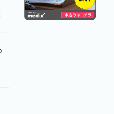
L
HT
の
業
の