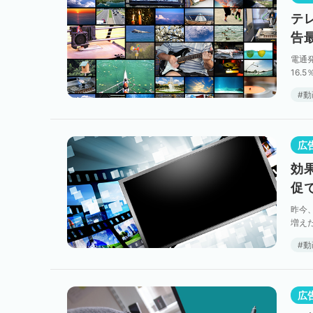
テ
告最
電通発
16.
迫る勢
動
広
効
促
昨今、
増え
きく
動
広