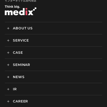
インターネット広告代理店
ABOUT US
SERVICE
メディックスについて
会社情報
CASE
サービス
私達の強み
SEMINAR
ごあいさつ
実績・事例
BtoCマーケティング支援
社会貢献活動・SDGs
BtoBマーケティング支援
NEWS
セミナー一覧
カルチャー
BtoB向けMA支援サービス
IR
ニュース一覧
海外マーケティング支援
インハウス支援サービス
CAREER
IR情報
代理店支援サービス