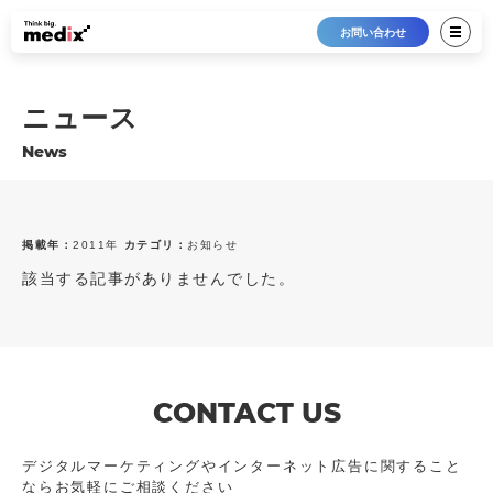
お問い合わせ
ニュース
News
掲載年：
2011年
カテゴリ：
お知らせ
該当する記事がありませんでした。
最新12件
すべて
2026年
プレスリリース
2025年
メディア掲載
2024年
トピックス
2023年
お知らせ
CONTACT US
2022年
2021年
デジタルマーケティングやインターネット広告に
関すること
ならお気軽にご相談ください
2020年