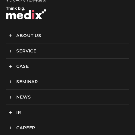
インターネット広告代理店
ABOUT US
SERVICE
メディックスについて
会社情報
CASE
サービス
私達の強み
SEMINAR
ごあいさつ
実績・事例
BtoCマーケティング支援
社会貢献活動・SDGs
BtoBマーケティング支援
NEWS
セミナー一覧
カルチャー
BtoB向けMA支援サービス
IR
ニュース一覧
海外マーケティング支援
インハウス支援サービス
CAREER
IR情報
代理店支援サービス