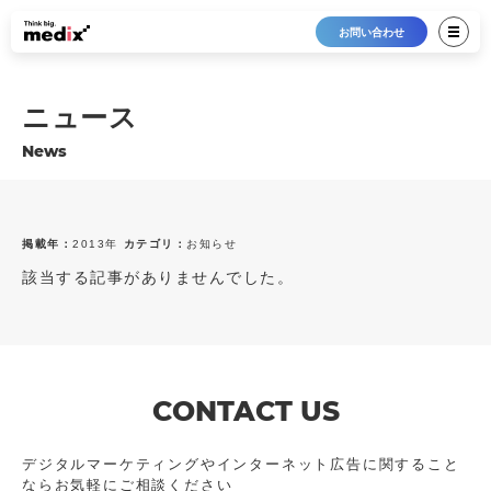
お問い合わせ
ニュース
News
掲載年：
2013年
カテゴリ：
お知らせ
該当する記事がありませんでした。
最新12件
すべて
2026年
プレスリリース
2025年
メディア掲載
2024年
トピックス
2023年
お知らせ
CONTACT US
2022年
2021年
デジタルマーケティングやインターネット広告に
関すること
ならお気軽にご相談ください
2020年