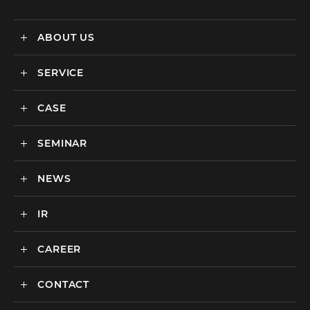
ABOUT US
SERVICE
メディックスについて
会社情報
CASE
サービス
私達の強み
SEMINAR
ごあいさつ
実績・事例
BtoCマーケティング支援
社会貢献活動・SDGs
BtoBマーケティング支援
NEWS
セミナー一覧
カルチャー
BtoB向けMA支援サービス
IR
ニュース一覧
海外マーケティング支援
インハウス支援サービス
CAREER
IR情報
代理店支援サービス
CONTACT
新卒採用
オリジナルサービス
中途採用