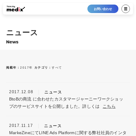
お問い合わせ
ニュース
News
掲載年：
2017年
カテゴリ：
すべて
最新12件
すべて
2026年
トピックス
2017.12.08
ニュース
2025年
お知らせ
BtoBの商流 に合わせたカスタマージャーニーワークショッ
2024年
プレスリリース
プのサービスサイト
を公開しました。詳しくは
こちら
2023年
メディア掲載
2022年
2017.11.17
ニュース
2021年
MarkeZineにてLINE Ads Platformに関する弊社社員のインタ
2020年