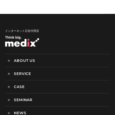
インターネット広告代理店
ABOUT US
SERVICE
メディックスについて
会社情報
CASE
サービス
私達の強み
SEMINAR
ごあいさつ
実績・事例
BtoCマーケティング支援
社会貢献活動・SDGs
BtoBマーケティング支援
NEWS
セミナー一覧