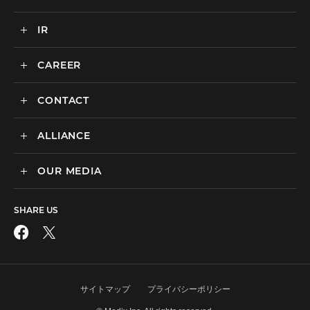
カルチャー
BtoB向けMA支援サービス
IR
ニュース一覧
海外マーケティング支援
インハウス支援サービス
CAREER
IR情報
代理店支援サービス
CONTACT
新卒採用
オリジナルサービス
中途採用
ALLIANCE
広告のお問い合わせ
広告・プロモーション
媒体・ツールのご紹介
リスティング広告
OUR MEDIA
MEDIX Marketing Taiwan CO., LTD
制作パートナーのエントリー
ディスプレイ広告
facebook
その他のお問い合わせ
フィード広告
SHARE US
X
SNS広告
動画広告
Instagram
アフィリエイト広告
サイトマップ
プライバシーポリシー
LINE公式アカウント