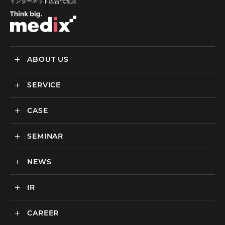
インターネット広告代理店
ABOUT US
SERVICE
メディックスについて
会社情報
CASE
サービス
私達の強み
SEMINAR
ごあいさつ
実績・事例
BtoCマーケティング支援
社会貢献活動・SDGs
BtoBマーケティング支援
NEWS
セミナー一覧
カルチャー
BtoB向けMA支援サービス
IR
ニュース一覧
海外マーケティング支援
インハウス支援サービス
CAREER
IR情報
代理店支援サービス