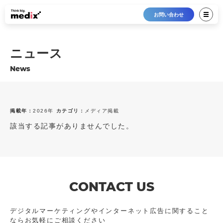
お問い合わせ
ニュース
News
掲載年：
2026年
カテゴリ：
メディア掲載
該当する記事がありませんでした。
最新12件
すべて
2026年
プレスリリース
2025年
メディア掲載
2024年
トピックス
2023年
お知らせ
CONTACT US
2022年
2021年
デジタルマーケティングやインターネット広告に
関すること
ならお気軽にご相談ください
2020年