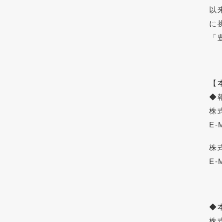
以
に
「
【
◆
株
E-
株
E-
◆
株