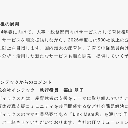
今後の展開
024年春に向けて、人事・総務部門向けサービスとして育休
、サービスを順次拡張しながら、2026年度には500社以上の
人以上を目指します。国内最大の産育休、子育て中従業員向
を分析・活用した新たなサービスも順次開発・提供していく
インテックからのコメント
式会社インテック 執行役員 福山 朋子
ディックスとは、産育休者の支援をテーマに取り組んでいた
育休復職支援コミュニティを共同開催するなど社会課題解決
ディックスのママ社員発案である『Link MamⓇ』を通じ
、ご一緒させていただいております。当社のITソリューショ