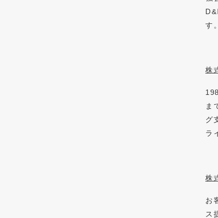
D
す
株
1
ま
グ
ラ
株
お
ス