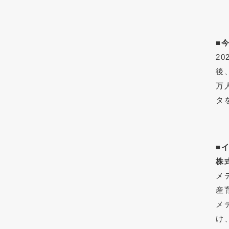
■
2
後
万
タ
■
株
メ
産
メ
け