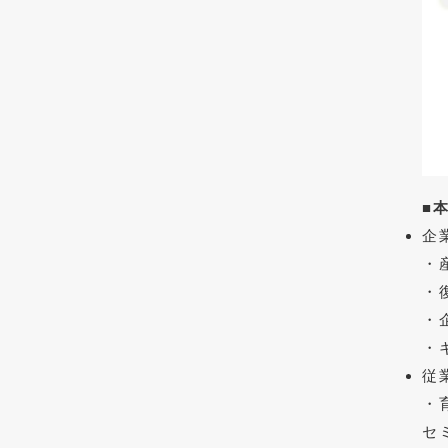
■
企
・
・
・
・
従
・
セ