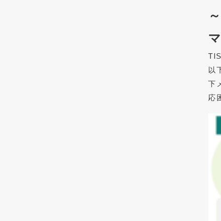
T
以
下
応