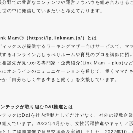
援分野での豊富なコンテンツや運営ノウハウを組み合わせる
を世の中に発信していきたいと考えております。
ink Mam
Ⓡ
（
https://lp.linkmam.jp/
）とは
ディックスが提供するワーキングマザー向けサービスで、マ
供するオンラインおしゃべりルームや育児のプロを講師に招
た相談先が見つかる専門家・企業紹介(Link Mam ＋plus
主にオンラインのコミュニケーションを通じて、働くママた
ーが「自分らしく生き生きと働く」を支援しています。
ンテックが取り組むD&I推進とは
ンテックはD&Iを社内活動としてだけでなく、社外の複数企
り組んでいます。2022年4月から、女性活躍推進やキャリア
会として隔週開催で意見交換会を実施しました。2022年10