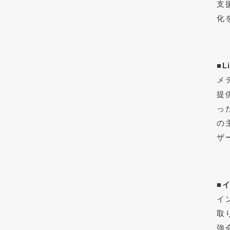
支
化
■L
メ
提
っ
の
ザ
■
イ
イ
取
強