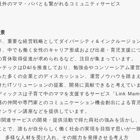
社外のママ・パパとも繋がれるコミュニティサービス
背景
年、重要な経営戦略としてダイバーシティ＆インクルージョン
り、中でも働く女性のキャリア形成および出産・育児支援に
の育休取得促進が求められるなど、注目が集まっています。
ンテックはD&Iを推進しており、勉強会やコンソーシアム運
った多くの企業とのディスカッション、運営ノウハウを踏ま
けたITソリューションの提案、開発に貢献できると考えてい
ディックスは子育て中のママを支援するサービス「Link Ma
遇の仲間や専門家とのコミュニケーション機会創出による育
オンライン講座などを提供しています。
&I関連サービスの開発・提供活動で得た両社の強みを活かし
ことで、誰もが自分らしく働く社会の実現を目指す思いが一
1 多様な人材を受け入れ、その能力を発揮させる考え方