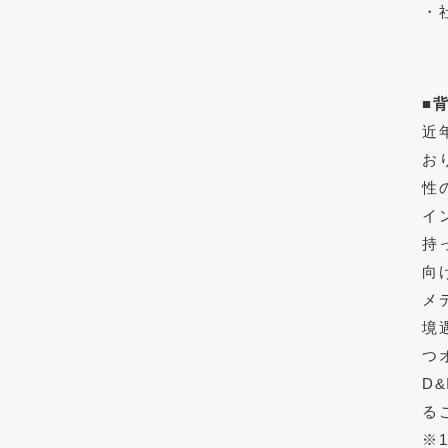
・
■
近
お
性
イ
持
向
メ
境
つ
D
る
※