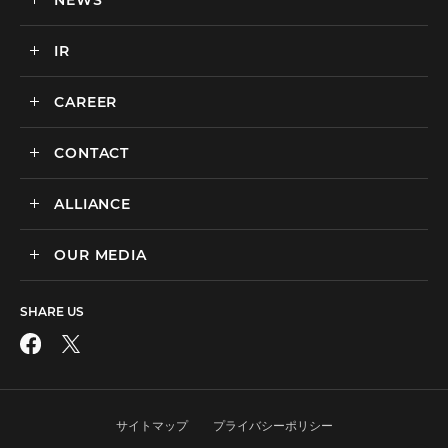
カルチャー
BtoB向けMA支援サービス
IR
ニュース一覧
海外マーケティング支援
インハウス支援サービス
CAREER
IR情報
代理店支援サービス
CONTACT
新卒採用
オリジナルサービス
中途採用
ALLIANCE
広告のお問い合わせ
広告・プロモーション
媒体・ツールのご紹介
リスティング広告
OUR MEDIA
MEDIX Marketing Taiwan CO., LTD
制作パートナーのエントリー
ディスプレイ広告
facebook
その他のお問い合わせ
フィード広告
SHARE US
X
SNS広告
動画広告
Instagram
アフィリエイト広告
サイトマップ
プライバシーポリシー
LINE公式アカウント