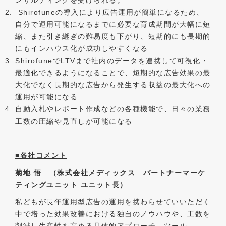
Shirofuneの導入により広告運用が簡単になるため、
自分で運用可能になるまでに必要な育成期間が大幅に短
縮、また引き継ぎの難易度も下がり、短期的にも長期的
にもインハウス化が成功しやすくなる
ShirofuneでLTVまで社内のデータを連携して可視化・
最適化できるようになることで、短期的な広告効果の最
大化でなく長期的な広告から発生する収益の最大化への
運用が可能になる
自動入札やレポート作成などの各種機能で、日々の業務
工数の圧縮や見直しが可能になる
■各社コメント
菊地 悟 （株式会社メディックス パートナーマーケ
ティングユニット ユニット長）
私どもが長年運用型広告の運用を携わらせていいただく
中で培った効果改善における独自のノウハウや、工数を
削減し生産性を高める具体的アプローチ、ツール