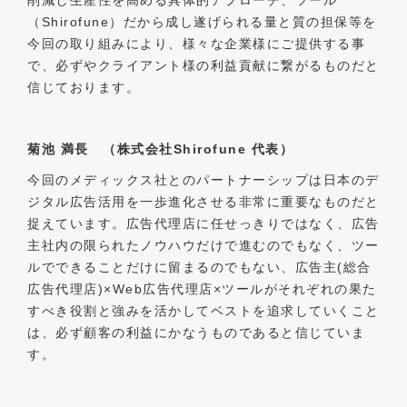
（Shirofune）だから成し遂げられる量と質の担保等を
今回の取り組みにより、様々な企業様にご提供する事
で、必ずやクライアント様の利益貢献に繋がるものだと
信じております。
菊池 満長 （株式会社Shirofune 代表）
今回のメディックス社とのパートナーシップは日本のデ
ジタル広告活用を一歩進化させる非常に重要なものだと
捉えています。広告代理店に任せっきりではなく、広告
主社内の限られたノウハウだけで進むのでもなく、ツー
ルでできることだけに留まるのでもない、広告主(総合
広告代理店)×Web広告代理店×ツールがそれぞれの果た
すべき役割と強みを活かしてベストを追求していくこと
は、必ず顧客の利益にかなうものであると信じていま
す。