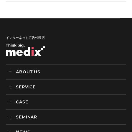
インターネット広告代理店
ABOUT US
SERVICE
メディックスについて
会社情報
CASE
サービス
私達の強み
SEMINAR
ごあいさつ
実績・事例
BtoCマーケティング支援
社会貢献活動・SDGs
BtoBマーケティング支援
NEWS
セミナー一覧