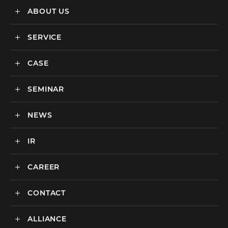
ABOUT US
SERVICE
メディックスについて
会社情報
CASE
サービス
私達の強み
SEMINAR
ごあいさつ
実績・事例
BtoCマーケティング支援
社会貢献活動・SDGs
BtoBマーケティング支援
NEWS
セミナー一覧
カルチャー
BtoB向けMA支援サービス
IR
ニュース一覧
海外マーケティング支援
インハウス支援サービス
CAREER
IR情報
代理店支援サービス
CONTACT
新卒採用
オリジナルサービス
中途採用
ALLIANCE
広告のお問い合わせ
広告・プロモーション