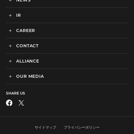
NEWS
カルチャー
BtoB向けMA支援サービス
IR
ニュース一覧
海外マーケティング支援
インハウス支援サービス
CAREER
IR情報
代理店支援サービス
CONTACT
新卒採用
オリジナルサービス
中途採用
ALLIANCE
広告のお問い合わせ
広告・プロモーション
媒体・ツールのご紹介
リスティング広告
OUR MEDIA
MEDIX Marketing Taiwan CO., LTD
制作パートナーのエントリー
ディスプレイ広告
facebook
その他のお問い合わせ
フィード広告
SHARE US
X
SNS広告
動画広告
Instagram
アフィリエイト広告
サイトマップ
プライバシーポリシー
LINE公式アカウント