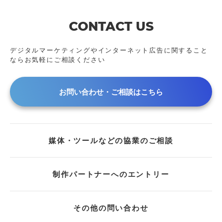
2024年
アーカイブ動画
2023年
CONTACT US
2022年
2021年
デジタルマーケティングやインターネット広告に
関すること
ならお気軽にご相談ください
2020年
2019年
2018年
お問い合わせ・ご相談はこちら
2017年
2016年
2015年
媒体・ツールなどの協業のご相談
2014年
2013年
2011年
制作パートナーへのエントリー
2009年
2008年
その他の問い合わせ