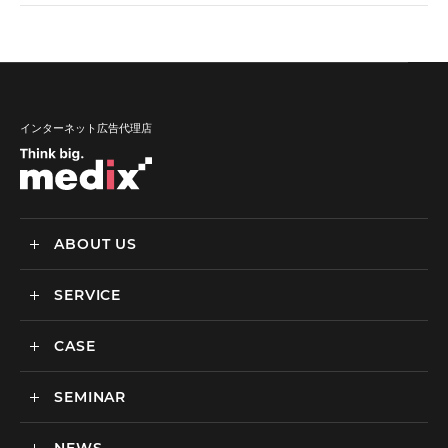
インターネット広告代理店
ABOUT US
SERVICE
メディックスについて
会社情報
CASE
サービス
私達の強み
SEMINAR
ごあいさつ
実績・事例
BtoCマーケティング支援
社会貢献活動・SDGs
BtoBマーケティング支援
セミナー一覧