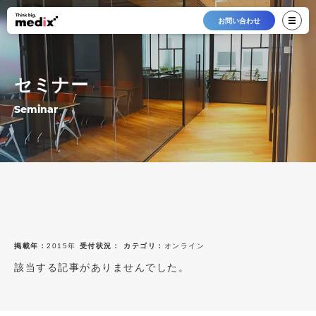
お問い合わせ
セミナー
Seminar
掲載年：
2015年
受付状況：
カテゴリ：
オンライン
該当する記事がありませんでした。
最新12件
すべて
すべて
2026年
受付中
オンライン
2025年
終了