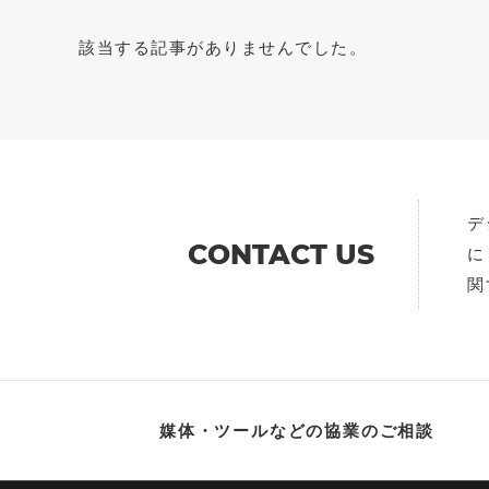
2026年
受付中
該当する記事がありませんでした。
2025年
終了
2024年
アーカイブ動
2023年
2022年
デ
2021年
CONTACT US
に
関
2020年
2019年
2018年
2017年
媒体・ツールなどの協業のご相談
2016年