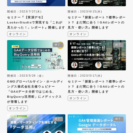
2024年
アーカイブ動画
開催日：2023/7/27(木)
開催日：2023/6/15(木)
2023年
セミナー『【実演デモ】
セミナー『探索レポート？標準レポー
2022年
LookerStudioで実現する「これが
ト？ まだ間に合う！GA4レポートの
見たかった！」レポート』開催します
見方・使い方』開催します
2021年
オンライン
オンライン
2020年
2019年
終了
終了
2018年
2017年
2016年
開催日：2023/5/17(水)
2015年
開催日：2023/5/26（金）
セミナー「探索レポート？標準レポー
GMOグローバルサイン・ホールディ
2014年
ト？ まだ間に合う！GA4レポートの
ングス株式会社主催ウェビナー
見方・使い方」開催します
「GA4データ分析ではじめる、
2013年
BigQuery活用術」にメディックス
オンライン
2011年
が登壇します
2009年
オンライン
2008年
終了
終了