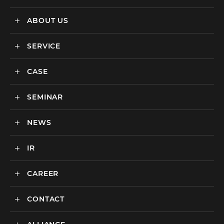
ABOUT US
SERVICE
メディックスについて
会社情報
CASE
サービス
私達の強み
SEMINAR
ごあいさつ
実績・事例
BtoCマーケティング支援
社会貢献活動・SDGs
BtoBマーケティング支援
NEWS
セミナー一覧
カルチャー
BtoB向けMA支援サービス
IR
ニュース一覧
海外マーケティング支援
インハウス支援サービス
CAREER
IR情報
代理店支援サービス
CONTACT
新卒採用
オリジナルサービス
中途採用
広告のお問い合わせ