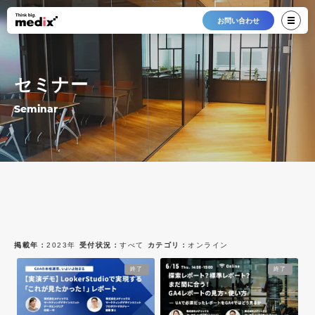
お問い合わせ
セミナー
Seminar
掲載年：
2023年
受付状況：
すべて
カテゴリ：
オンライン
最新12件
すべて
すべて
終了
終了
2026年
受付中
オンライン
2025年
終了