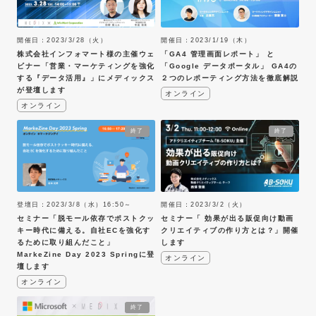
開催日：2023/3/28（火）
開催日：2023/1/19（木）
株式会社インフォマート様の主催ウェ
「GA4 管理画面レポート」 と
ビナー「営業・マーケティングを強化
「Google データポータル」 GA4の
する『データ活用』」にメディックス
２つのレポーティング方法を徹底解説
が登壇します
オンライン
オンライン
終了
終了
登壇日：2023/3/8（水）16:50～
開催日：2023/3/2（火）
セミナー「脱モール依存でポストクッ
セミナー「 効果が出る販促向け動画
キー時代に備える。自社ECを強化す
クリエイティブの作り方とは？」開催
るために取り組んだこと」
します
MarkeZine Day 2023 Springに登
オンライン
壇します
オンライン
終了