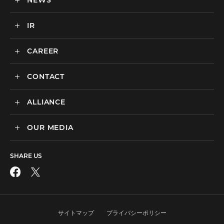
NEWS
カルチャー
BtoB向けMA支援サービス
IR
ニュース一覧
海外マーケティング支援
インハウス支援サービス
CAREER
IR情報
代理店支援サービス
CONTACT
新卒採用
オリジナルサービス
中途採用
ALLIANCE
広告のお問い合わせ
広告・プロモーション
媒体・ツールのご紹介
リスティング広告
OUR MEDIA
MEDIX Marketing Taiwan CO., LTD
制作パートナーのエントリー
ディスプレイ広告
facebook
その他のお問い合わせ
フィード広告
SHARE US
X
SNS広告
動画広告
Instagram
アフィリエイト広告
サイトマップ
プライバシーポリシー
LINE公式アカウント