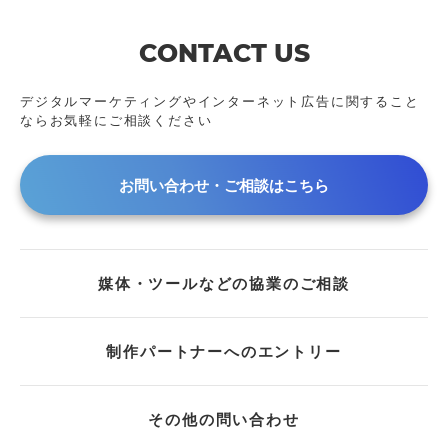
2024年
アーカイブ動画
2023年
CONTACT US
2022年
2021年
デジタルマーケティングやインターネット広告に
関すること
ならお気軽にご相談ください
2020年
2019年
2018年
お問い合わせ・ご相談はこちら
2017年
2016年
2015年
媒体・ツールなどの協業のご相談
2014年
2013年
2011年
制作パートナーへのエントリー
2009年
2008年
その他の問い合わせ