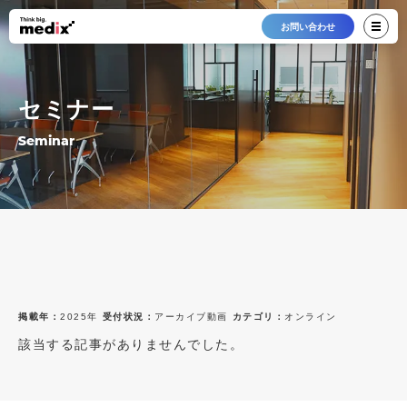
お問い合わせ
セミナー
Seminar
掲載年：
2025年
受付状況：
アーカイブ動画
カテゴリ：
オンライン
該当する記事がありませんでした。
最新12件
すべて
すべて
2026年
受付中
オンライン
2025年
終了