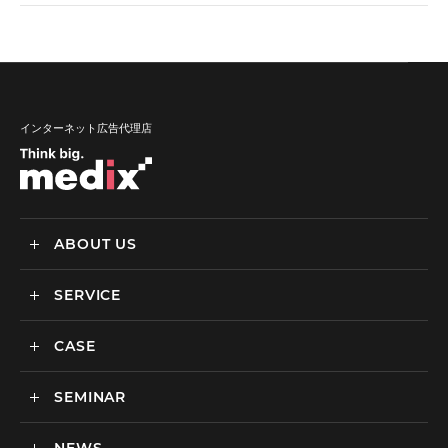
インターネット広告代理店
ABOUT US
SERVICE
メディックスについて
会社情報
CASE
サービス
私達の強み
SEMINAR
ごあいさつ
実績・事例
BtoCマーケティング支援
社会貢献活動・SDGs
BtoBマーケティング支援
セミナー一覧