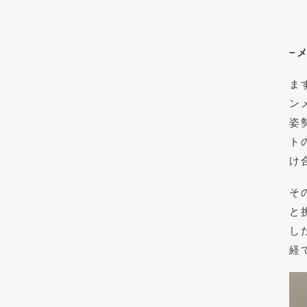
−
ま
ン
姿
ト
け
そ
と
し
経