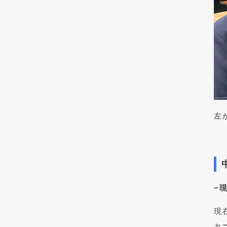
左
−
現
ャ