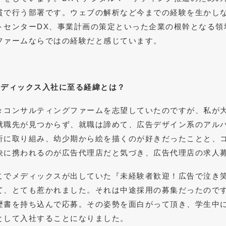
貫で行う部署です。ウェブの解析など今までの経験を生かしなが
トセンターDX、事業計画の策定といった企業の根幹となる領
ファームならではの経験だと感じています。
メディックス
入社に至る経緯とは？
々コンサルティングファームを志望していたのですが、私が
就職先が見つからず、就職は諦めて、広告デザイン系のアル
析に取り組み、幼少期から絵を描くのが好きだったことと、
決に携われるのが広告代理店だと気づき、広告代理店の求人
こでメディックスが出していた『未経験者歓迎！広告で泣き
て、とても惹かれました。それは中途採用の募集だったので
歴書を持ち込んで応募。その姿勢を面白がって頂き、学生中に
として入社することになりました。