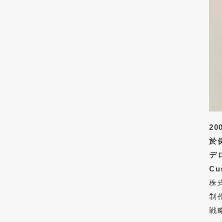
2
於
デ
Cu
株
制
戦