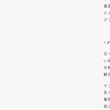
通
ク
グ
−
元
い
分
解
そ
見
履
員