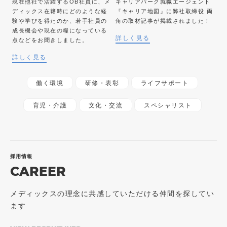
現在他社で活躍するOB社員に、メ
キャリアパーク就職エージェント
ディックス在籍時にどのような経
『キャリア地図』に弊社取締役 両
験や学びを得たのか、若手社員の
角の取材記事が掲載されました！
成長機会や現在の糧になっている
詳しく見る
点などをお聞きしました。
詳しく見る
働く環境
研修・表彰
ライフサポート
育児・介護
文化・交流
スペシャリスト
採用情報
CAREER
メディックスの理念に共感していただける仲間を探してい
ます