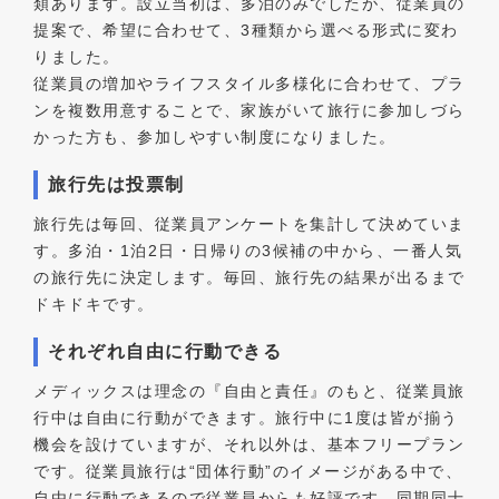
類あります。設立当初は、多泊のみでしたが、従業員の
提案で、希望に合わせて、3種類から選べる形式に変わ
りました。
従業員の増加やライフスタイル多様化に合わせて、プラ
ンを複数用意することで、家族がいて旅行に参加しづら
かった方も、参加しやすい制度になりました。
旅行先は投票制
旅行先は毎回、従業員アンケートを集計して決めていま
す。多泊・1泊2日・日帰りの3候補の中から、一番人気
の旅行先に決定します。毎回、旅行先の結果が出るまで
ドキドキです。
それぞれ自由に行動できる
メディックスは理念の『自由と責任』のもと、従業員旅
行中は自由に行動ができます。旅行中に1度は皆が揃う
機会を設けていますが、それ以外は、基本フリープラン
です。従業員旅行は“団体行動”のイメージがある中で、
自由に行動できるので従業員からも好評です。同期同士