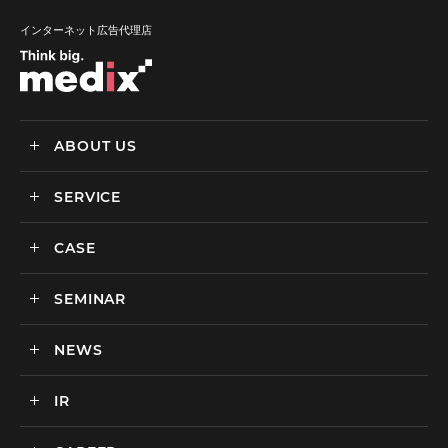
インターネット広告代理店
ABOUT US
SERVICE
メディックスについて
会社情報
CASE
サービス
私達の強み
SEMINAR
ごあいさつ
実績・事例
BtoCマーケティング支援
社会貢献活動・SDGs
BtoBマーケティング支援
NEWS
セミナー一覧
カルチャー
BtoB向けMA支援サービス
IR
ニュース一覧
海外マーケティング支援
インハウス支援サービス