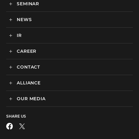
SEMINAR
ごあいさつ
実績・事例
BtoCマーケティング支援
社会貢献活動・SDGs
BtoBマーケティング支援
NEWS
セミナー一覧
カルチャー
BtoB向けMA支援サービス
IR
ニュース一覧
海外マーケティング支援
インハウス支援サービス
CAREER
IR情報
代理店支援サービス
CONTACT
新卒採用
オリジナルサービス
中途採用
ALLIANCE
広告のお問い合わせ
広告・プロモーション
媒体・ツールのご紹介
リスティング広告
OUR MEDIA
MEDIX Marketing Taiwan CO., LTD
制作パートナーのエントリー
ディスプレイ広告
facebook
その他のお問い合わせ
フィード広告
SHARE US
X
SNS広告
動画広告
Instagram