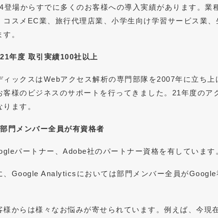
A4登場からすでに多くのお客様への導入実績があります。業種
、コスメEC業、旅行代理店業、小学生向け学習サービス業、
ます。
．21年度 取引実績100社以上
ディックスはWebアクセス解析の専門部隊を2007年に立ち
お客様のビジネスのサポートを行ってきました。21年度のアク
なります。
．部門メンバー全員が有資格者
oogleパートナー、Adobe社のパートナー資格を有しています
に、Google Analyticsにおいては部門メンバー全員がGoo
。
客様からは様々なお悩みが寄せられています。例えば、今現在