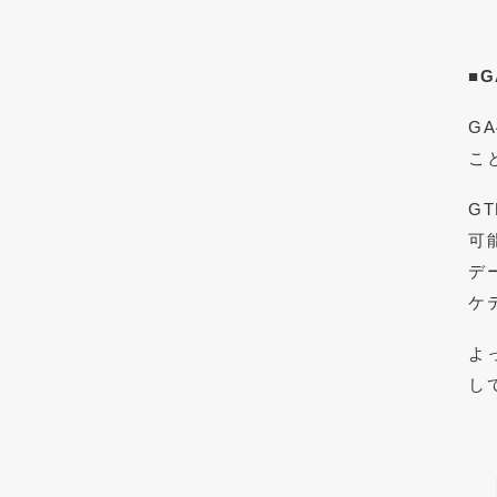
■
G
こ
G
可
デ
ケ
よ
し