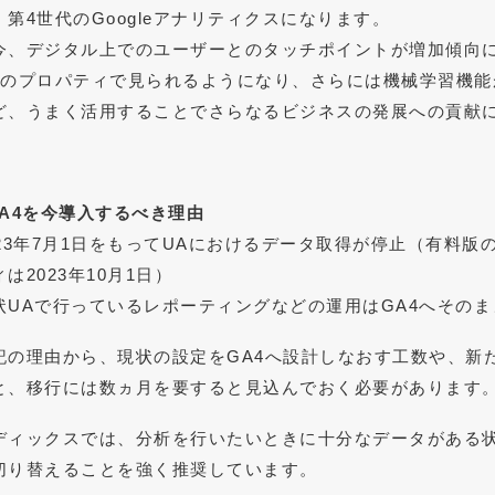
、第4世代のGoogleアナリティクスになります。
今、デジタル上でのユーザーとのタッチポイントが増加傾向
つのプロパティで見られるようになり、さらには機械学習機能
ど、うまく活用することでさらなるビジネスの発展への貢献
GA4を今導入するべき理由
023年7月1日をもってUAにおけるデータ取得が停止（有料版のGo
は2023年10月1日）
状UAで行っているレポーティングなどの運用はGA4へその
記の理由から、現状の設定をGA4へ設計しなおす工数や、新
と、移行には数ヵ月を要すると見込んでおく必要があります
ディックスでは、分析を行いたいときに十分なデータがある状
切り替えることを強く推奨しています。