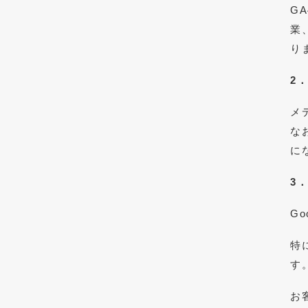
G
業
り
2
メ
な
に
3
G
特
す
お