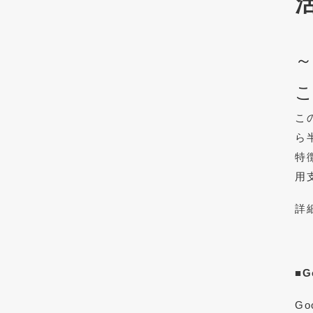
～
こ
こ
ら
特
用
詳
■G
G