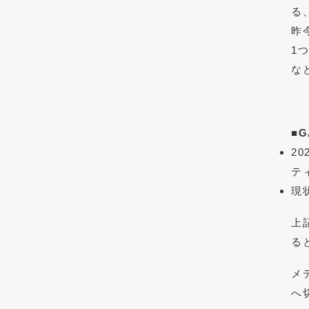
る
昨
1
な
■
2
ティ
現
上
る
メ
へ