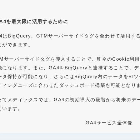
GA4を最大限に活用するために
A4はBigQuery、GTMサーバーサイドタグを合わせて活
とができます。
TMサーバーサイドタグを導入することで、昨今のCookie利
能になります。また、GA4をBigQueryと連携することで
ータ保持が可能になり、さらにはBigQuery内のデータをB
ティングニーズに合わせたダッシュボード構築も可能となり
ってメディックスでは、GA4の初期導入の段階から将来のデ
ています。
GA4サービス全体像