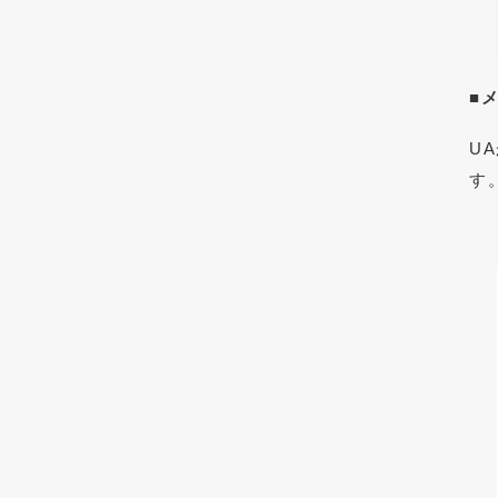
■
U
す