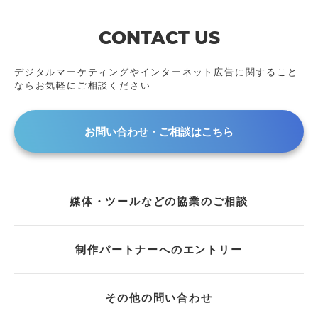
2024年
アーカイブ動画
2023年
CONTACT US
2022年
2021年
デジタルマーケティングやインターネット広告に
関すること
ならお気軽にご相談ください
2020年
2019年
2018年
お問い合わせ・ご相談はこちら
2017年
2016年
2015年
媒体・ツールなどの協業のご相談
2014年
2013年
2011年
制作パートナーへのエントリー
2009年
2008年
その他の問い合わせ