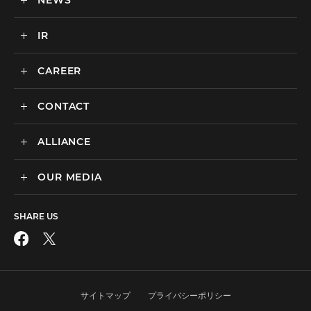
NEWS
カルチャー
BtoB向けMA支援サービス
IR
ニュース一覧
海外マーケティング支援
インハウス支援サービス
CAREER
IR情報
代理店支援サービス
CONTACT
新卒採用
オリジナルサービス
中途採用
ALLIANCE
広告のお問い合わせ
広告・プロモーション
媒体・ツールのご紹介
リスティング広告
OUR MEDIA
MEDIX Marketing Taiwan CO., LTD
制作パートナーのエントリー
ディスプレイ広告
facebook
その他のお問い合わせ
フィード広告
SHARE US
X
SNS広告
動画広告
Instagram
アフィリエイト広告
サイトマップ
プライバシーポリシー
LINE公式アカウント