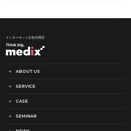
インターネット広告代理店
ABOUT US
SERVICE
メディックスについて
会社情報
CASE
サービス
私達の強み
SEMINAR
ごあいさつ
実績・事例
BtoCマーケティング支援
社会貢献活動・SDGs
BtoBマーケティング支援
セミナー一覧