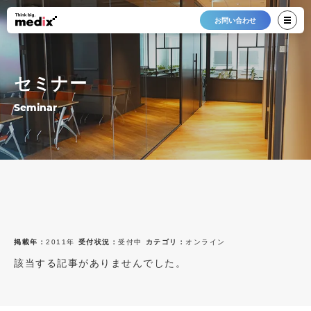
お問い合わせ
セミナー
Seminar
掲載年：
2011年
受付状況：
受付中
カテゴリ：
オンライン
該当する記事がありませんでした。
最新12件
すべて
すべて
2026年
受付中
オンライン
2025年
終了