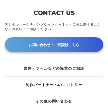
2024年
アーカイブ動画
2023年
CONTACT US
2022年
2021年
デジタルマーケティングやインターネット広告に
関すること
ならお気軽にご相談ください
2020年
2019年
2018年
お問い合わせ・ご相談はこちら
2017年
2016年
2015年
媒体・ツールなどの協業のご相談
2014年
2013年
2011年
制作パートナーへのエントリー
2009年
2008年
その他の問い合わせ