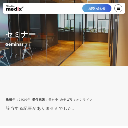
お問い合わせ
セミナー
Seminar
掲載年：
2020年
受付状況：
受付中
カテゴリ：
オンライン
該当する記事がありませんでした。
最新12件
すべて
すべて
2026年
受付中
オンライン
2025年
終了