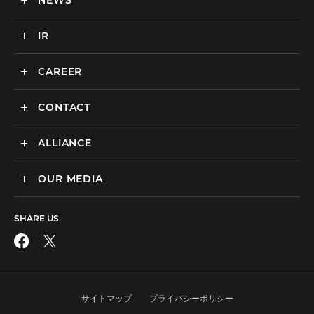
NEWS
カルチャー
BtoB向けMA支援サービス
IR
ニュース一覧
海外マーケティング支援
インハウス支援サービス
CAREER
IR情報
代理店支援サービス
CONTACT
新卒採用
オリジナルサービス
中途採用
ALLIANCE
広告のお問い合わせ
広告・プロモーション
媒体・ツールのご紹介
リスティング広告
OUR MEDIA
MEDIX Marketing Taiwan CO., LTD
制作パートナーのエントリー
ディスプレイ広告
facebook
その他のお問い合わせ
フィード広告
SHARE US
X
SNS広告
動画広告
Instagram
アフィリエイト広告
サイトマップ
プライバシーポリシー
LINE公式アカウント