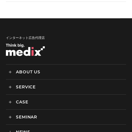
インターネット広告代理店
ABOUT US
SERVICE
メディックスについて
会社情報
CASE
サービス
私達の強み
SEMINAR
ごあいさつ
実績・事例
BtoCマーケティング支援
社会貢献活動・SDGs
BtoBマーケティング支援
セミナー一覧