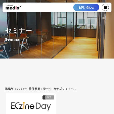
お問い合わせ
セミナー
Seminar
掲載年：
2024年
受付状況：
受付中
カテゴリ：
すべて
最新12件
すべて
すべて
受付中
終了
2026年
受付中
オンライン
2025年
終了