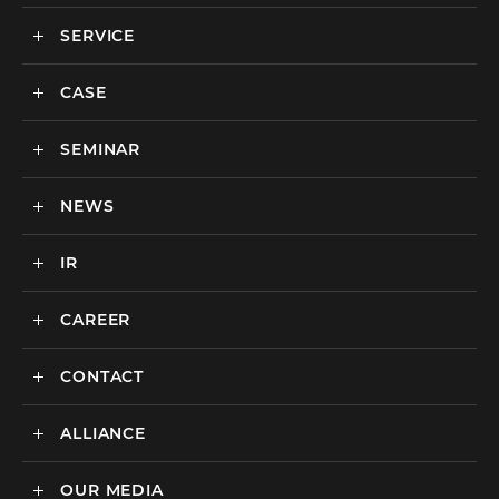
SERVICE
メディックスについて
会社情報
CASE
サービス
私達の強み
SEMINAR
ごあいさつ
実績・事例
BtoCマーケティング支援
社会貢献活動・SDGs
BtoBマーケティング支援
NEWS
セミナー一覧
カルチャー
BtoB向けMA支援サービス
IR
ニュース一覧
海外マーケティング支援
インハウス支援サービス
CAREER
IR情報
代理店支援サービス
CONTACT
新卒採用
オリジナルサービス
中途採用
ALLIANCE
広告のお問い合わせ
広告・プロモーション
媒体・ツールのご紹介
リスティング広告
OUR MEDIA
MEDIX Marketing Taiwan CO., LTD