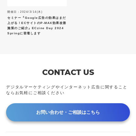
2024年
アーカイブ動画
開催日：2024/3/14(木)
2023年
セミナー『Google広告の効果はまだ
2022年
上がる！ECサイトのP-MAX効果改善
施策のご紹介』ECzine Day 2024
2021年
Springに登壇します
2020年
2019年
2018年
2017年
CONTACT US
2016年
2015年
2014年
デジタルマーケティングやインターネット広告に
関すること
ならお気軽にご相談ください
2013年
2011年
2009年
お問い合わせ・ご相談はこちら
2008年