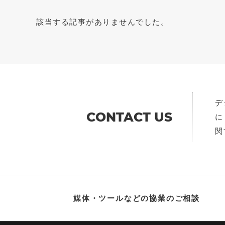
2026年
受付中
該当する記事がありませんでした。
2025年
終了
2024年
アーカイブ動
2023年
2022年
デ
2021年
CONTACT US
に
関
2020年
2019年
2018年
2017年
媒体・ツールなどの協業のご相談
2016年