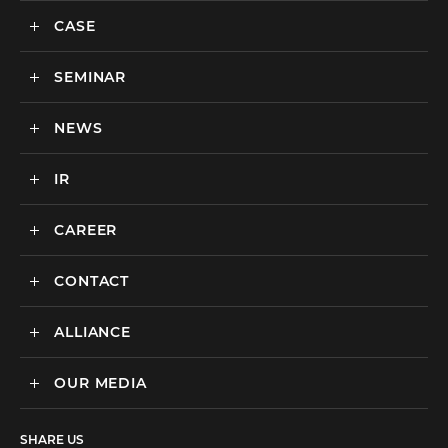
会社情報
CASE
サービス
私達の強み
SEMINAR
ごあいさつ
実績・事例
BtoCマーケティング支援
社会貢献活動・SDGs
BtoBマーケティング支援
NEWS
セミナー一覧
カルチャー
BtoB向けMA支援サービス
IR
ニュース一覧
海外マーケティング支援
インハウス支援サービス
CAREER
IR情報
代理店支援サービス
CONTACT
新卒採用
オリジナルサービス
中途採用
ALLIANCE
広告のお問い合わせ
広告・プロモーション
媒体・ツールのご紹介
リスティング広告
OUR MEDIA
MEDIX Marketing Taiwan CO., LTD
制作パートナーのエントリー
ディスプレイ広告
facebook
その他のお問い合わせ
フィード広告
SHARE US