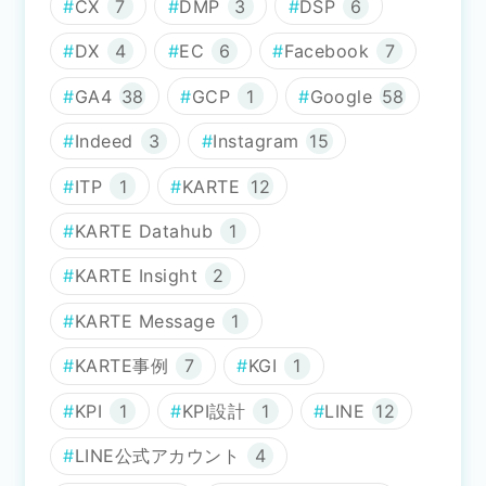
CX
7
DMP
3
DSP
6
DX
4
EC
6
Facebook
7
GA4
38
GCP
1
Google
58
Indeed
3
Instagram
15
ITP
1
KARTE
12
KARTE Datahub
1
KARTE Insight
2
KARTE Message
1
KARTE事例
7
KGI
1
KPI
1
KPI設計
1
LINE
12
LINE公式アカウント
4