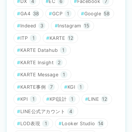
DX
4
EC
6
Facebook
7
GA4
38
GCP
1
Google
58
Indeed
3
Instagram
15
ITP
1
KARTE
12
KARTE Datahub
1
KARTE Insight
2
KARTE Message
1
KARTE事例
7
KGI
1
KPI
1
KPI設計
1
LINE
12
LINE公式アカウント
4
LOD表現
1
Looker Studio
14