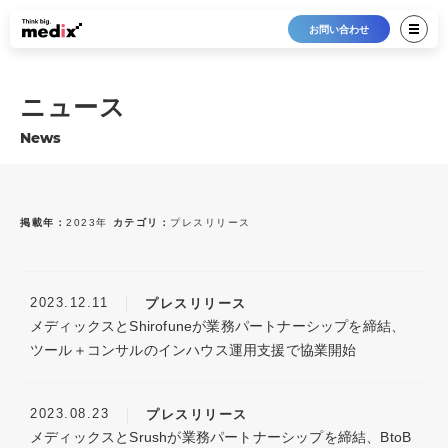
お問い合わせ
ニュース
News
掲載年：
2023年
カテゴリ：
プレスリリース
最新12件
すべて
2026年
プレスリリース
2023.12.11
プレスリリース
2025年
メディア掲載
メディックスとShirofuneが業務パートナーシップを締結、
2024年
トピックス
ツール＋コンサルのインハウス運用支援で協業開始
2023年
お知らせ
2022年
2023.08.23
プレスリリース
2021年
メディックスとSrushが業務パートナーシップを締結、BtoB
2020年