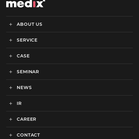
ABOUT US
SERVICE
メディックスについて
会社情報
CASE
サービス
私達の強み
SEMINAR
ごあいさつ
実績・事例
BtoCマーケティング支援
社会貢献活動・SDGs
BtoBマーケティング支援
NEWS
セミナー一覧
カルチャー
BtoB向けMA支援サービス
IR
ニュース一覧
海外マーケティング支援
インハウス支援サービス
CAREER
IR情報
代理店支援サービス
CONTACT
新卒採用
オリジナルサービス