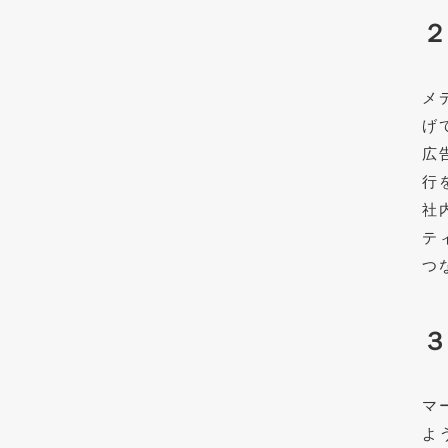
メ
げ
広
行
社
テ
つ
マ
よ