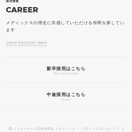
採用情報
CAREER
メディックスの理念に共感していただける仲間を探してい
ます
VIEW RECRUIT INFO
新卒採用はこちら
New Graduate
中途採用はこちら
Career
インターネット広告代理店 メディックス
メディックスについて
カルチ