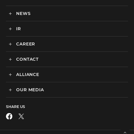
社会貢献活動・SDGs
BtoBマーケティング支援
NEWS
セミナー一覧
カルチャー
BtoB向けMA支援サービス
IR
ニュース一覧
海外マーケティング支援
インハウス支援サービス
CAREER
IR情報
代理店支援サービス
CONTACT
新卒採用
オリジナルサービス
中途採用
ALLIANCE
広告のお問い合わせ
広告・プロモーション
媒体・ツールのご紹介
リスティング広告
OUR MEDIA
MEDIX Marketing Taiwan CO., LTD
制作パートナーのエントリー
ディスプレイ広告
facebook
その他のお問い合わせ
フィード広告
SHARE US
X
SNS広告
動画広告
Instagram