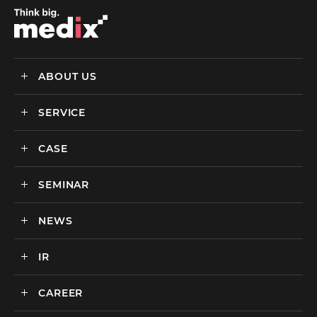
ABOUT US
SERVICE
メディックスについて
会社情報
CASE
サービス
私達の強み
SEMINAR
ごあいさつ
実績・事例
BtoCマーケティング支援
社会貢献活動・SDGs
BtoBマーケティング支援
NEWS
セミナー一覧
カルチャー
BtoB向けMA支援サービス
IR
ニュース一覧
海外マーケティング支援
インハウス支援サービス
CAREER
IR情報
代理店支援サービス