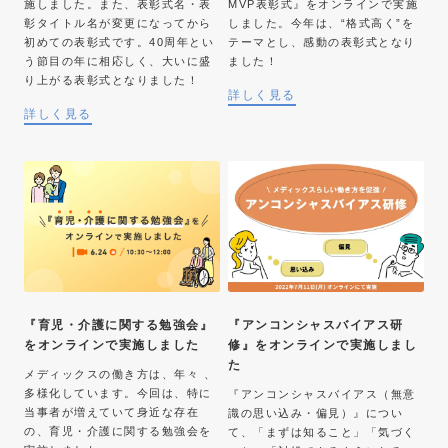
施しました。また、表彰式名・表
MVP表彰式』をオンラインで実施
彰タイトル名が変更になってから
しました。今年は、“格式高く”を
初めての表彰式です。40周年とい
テーマとし、感動の表彰式となり
う節目の年に相応しく、大いに盛
ました！
り上がる表彰式となりました！
詳しく見る
詳しく見る
『育児・介護に関する勉強会』
『アンコンシャスバイアス研
をオンラインで実施しました
修』をオンラインで実施しまし
た
メディックスの働き方は、年々 、
多様化しています。今回は、特に
『アンコンシャスバイアス（無意
当事者が増えていて身近な存在
識の思い込み・偏見）』につい
の、育児・介護に関する勉強会を
て、「まずは知ること」「気づく