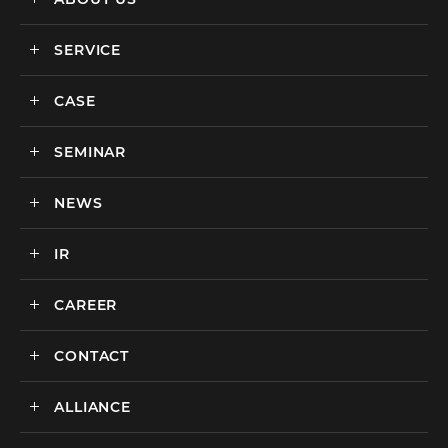
SERVICE
メディックスについて
会社情報
CASE
サービス
私達の強み
SEMINAR
ごあいさつ
実績・事例
BtoCマーケティング支援
社会貢献活動・SDGs
BtoBマーケティング支援
NEWS
セミナー一覧
カルチャー
BtoB向けMA支援サービス
IR
ニュース一覧
海外マーケティング支援
インハウス支援サービス
CAREER
IR情報
代理店支援サービス
CONTACT
新卒採用
オリジナルサービス
中途採用
ALLIANCE
広告のお問い合わせ
広告・プロモーション
媒体・ツールのご紹介
リスティング広告