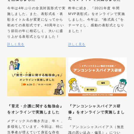
今年は4年ぶりの全員対面形式で実
昨年に続き、『2021年度 年間
施しました。また、表彰式名・表
MVP表彰式』をオンラインで実施
彰タイトル名が変更になってから
しました。今年は、“格式高く”を
初めての表彰式です。40周年とい
テーマとし、感動の表彰式となり
う節目の年に相応しく、大いに盛
ました！
り上がる表彰式となりました！
詳しく見る
詳しく見る
『育児・介護に関する勉強会』
『アンコンシャスバイアス研
をオンラインで実施しました
修』をオンラインで実施しまし
た
メディックスの働き方は、年々 、
多様化しています。今回は、特に
『アンコンシャスバイアス（無意
当事者が増えていて身近な存在
識の思い込み・偏見）』につい